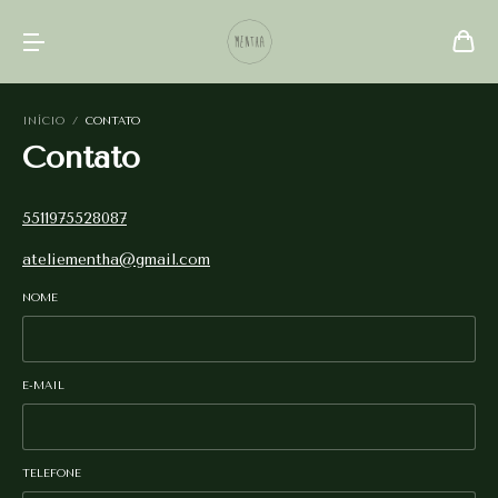
INÍCIO
/
CONTATO
Contato
5511975528087
ateliementha@gmail.com
NOME
E-MAIL
TELEFONE