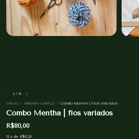
1
/
11
INÍCIO
/
APRENDA COMIGO
/
COMBO MENTHA | FIOS VARIADOS
Combo Mentha | fios variados
R$80,00
12
x
de
R$8,23