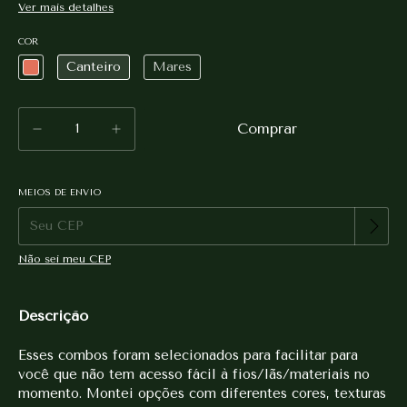
Ver mais detalhes
COR
Canteiro
Mares
MEIOS DE ENVIO
Alterar CEP
Entregas para o CEP:
Não sei meu CEP
Descrição
Esses combos foram selecionados para facilitar para
você que não tem acesso fácil à fios/lãs/materiais no
momento. Montei opções com diferentes cores, texturas