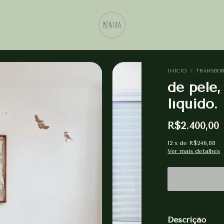
INÍCIO
/
TRANSBO
de pele
líquido.
R$2.400,00
12
x
de
R$246,88
Ver mais detalhes
Descrição