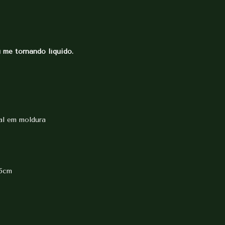
nando líquido.
al em moldura
 5cm