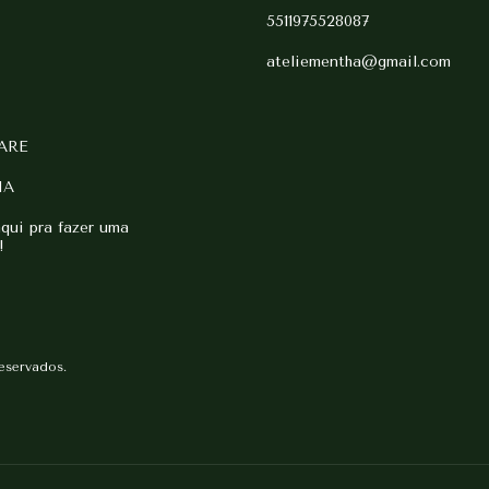
5511975528087
ateliementha@gmail.com
ARE
HA
ui pra fazer uma
!
reservados.