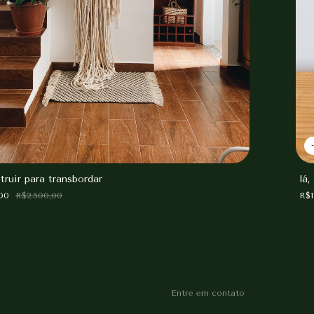
truir para transbordar
lá,
,00
R$2.500,00
R$1
Entre em contato