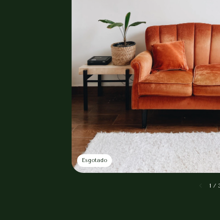
Esgotado
1
/