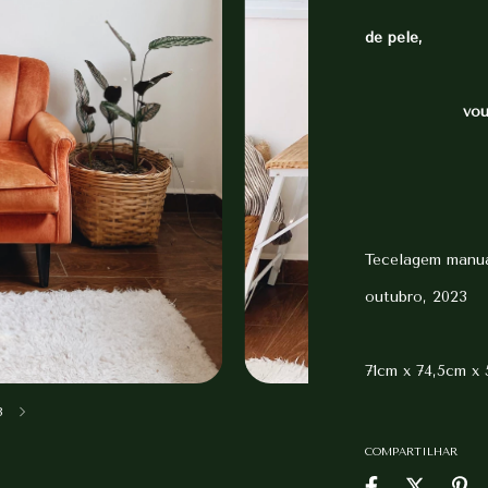
de pele,
vou me tor
Tecelagem manu
outubro, 2023
71cm x 74,5cm x
3
COMPARTILHAR