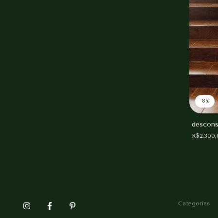
-
8
%
ce que vaza...
descons
R$2.300
Categorias