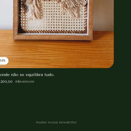
-
14
%
 onde não se equilibra tudo.
.200,00
R$1.400,00
Assine nossa newsletter