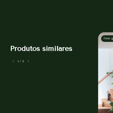
Frete g
Produtos similares
1
/
5