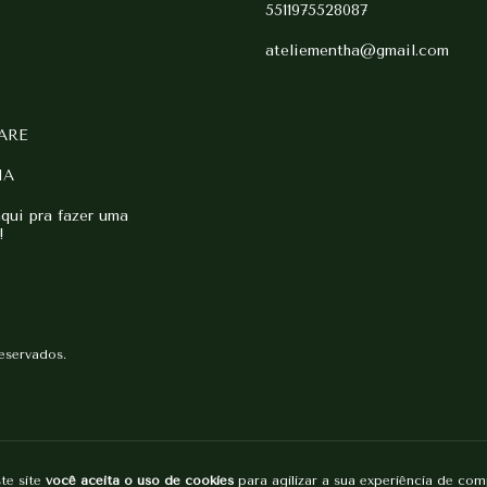
5511975528087
ateliementha@gmail.com
ARE
HA
ui pra fazer uma
!
reservados.
te site
você aceita o uso de cookies
para agilizar a sua experiência de com