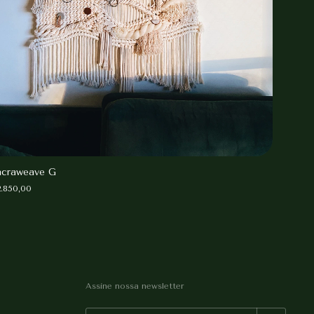
craweave G
.850,00
Assine nossa newsletter