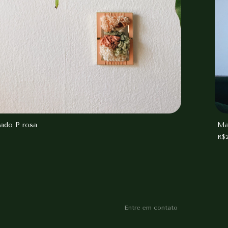
ado P rosa
Ma
0
R$2
Entre em contato