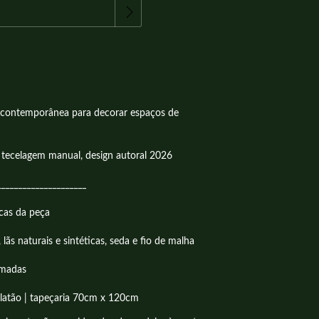
 contemporânea para decorar espaços de
​
m tecelagem manual, design autoral 2026
_____________________
cas da peça
 lãs naturais e sintéticas, seda e fio de malha
imadas
latão | tapeçaria 70cm x 120cm