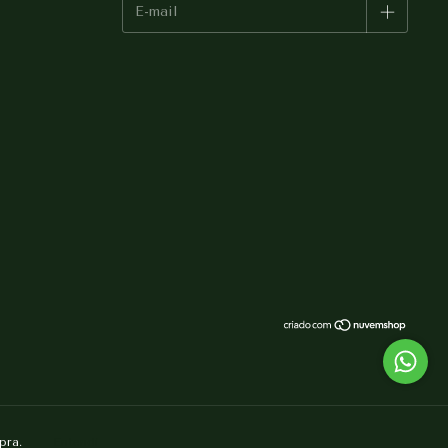
pra.
Entendi