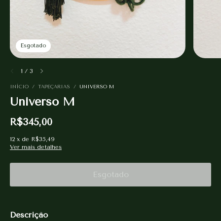
Esgotado
1
/
3
INÍCIO
/
TAPEÇARIAS
/
UNIVERSO M
Universo M
R$345,00
12
x
de
R$35,49
Ver mais detalhes
Descrição